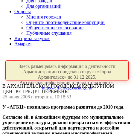
Для граждан
Для организаций
Опросы
Мнения горожан
Оценить противодействие коррупции
Общественное голосование
Публичные слушания
Витрина закупок
Амаркет
Здесь размещалась информация о деятельности
Администрации городского округа «Город
Архангельск» до 31.12.2025.
Актуальная информация и новости находятся:
В АРХАНГЕЛЬСКОМ ГОРОДСКОМ КУЛЬТУРНОМ
https://arhcity.gosuslugi.ru/
ЦЕНТРЕ ГРЯДУТ ПЕРЕМЕНЫ
25 июля 2006 г. вторник, 10:18:53
У «АГКЦ» появилась программа развития до 2010 года.
Согласно ей, в ближайшем будущем это муниципальное
учреждение культуры должно превратиться в эффективно
действующий, открытый для партнерства и достойно
отвечающий вызовам времени многопрофильный