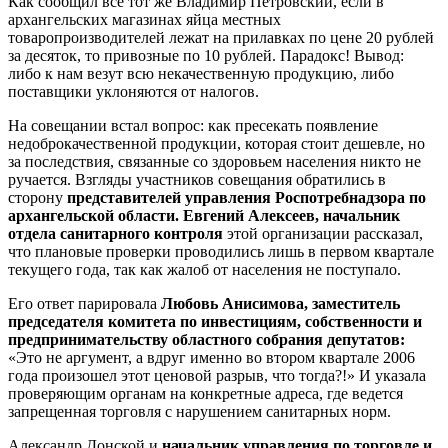
Как сообщил все тот же Владимир Петровский, если в
архангельских магазинах яйца местных
товаропроизводителей лежат на прилавках по цене 20 рублей
за десяток, то привозные по 10 рублей. Парадокс! Вывод:
либо к нам везут всю некачественную продукцию, либо
поставщики уклоняются от налогов.
На совещании встал вопрос: как пресекать появление
недоброкачественной продукции, которая стоит дешевле, но
за последствия, связанные со здоровьем населения никто не
ручается. Взгляды участников совещания обратились в
сторону
представителей управления Роспотребнадзора по
архангельской области. Евгений Алексеев, начальник
отдела санитарного контроля
этой организации рассказал,
что плановые проверки проводились лишь в первом квартале
текущего года, так как жалоб от населения не поступало.
Его ответ парировала
Любовь Анисимова, заместитель
председателя комитета по инвестициям, собственности и
предпринимательству областного собрания депутатов:
«Это не аргумент, а вдруг именно во втором квартале 2006
года произошел этот ценовой разрыв, что тогда?!» И указала
проверяющим органам на конкретные адреса, где ведется
запрещенная торговля с нарушением санитарных норм.
Александр Донской и
начальник управления по торговле и