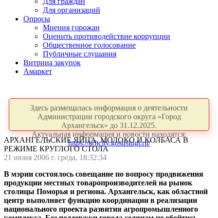
Для граждан
Для организаций
Опросы
Мнения горожан
Оценить противодействие коррупции
Общественное голосование
Публичные слушания
Витрина закупок
Амаркет
Здесь размещалась информация о деятельности
Администрации городского округа «Город
Архангельск» до 31.12.2025.
Актуальная информация и новости находятся:
АРХАНГЕЛЬСКИЕ ЯЙЦА, МОЛОКО И КОЛБАСА В
https://arhcity.gosuslugi.ru/
РЕЖИМЕ КРУГЛОГО CТОЛА
21 июня 2006 г. среда, 18:32:34
В мэрии состоялось совещание по вопросу продвижения
продукции местных товаропроизводителей на рынок
столицы Поморья и региона. Архангельск, как областной
центр выполняет функцию координации в реализации
национального проекта развития агропромышленного
комплекса. Без поддержки города селянам не обойтись.