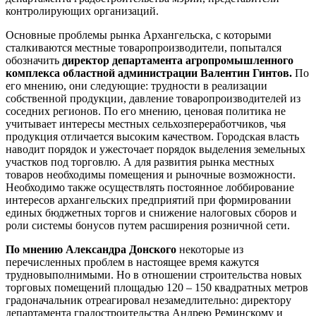
контролирующих организаций.
Основные проблемы рынка Архангельска, с которыми
сталкиваются местные товаропроизводители, попытался
обозначить
директор департамента агропромышленного
комплекса областной администрации Валентин Гинтов.
По
его мнению, они следующие: трудности в реализации
собственной продукции, давление товаропроизводителей из
соседних регионов. По его мнению, ценовая политика не
учитывает интересы местных сельхозпереработчиков, чья
продукция отличается высоким качеством. Городская власть
наводит порядок и ужесточает порядок выделения земельных
участков под торговлю. А для развития рынка местных
товаров необходимы помещения и рыночные возможности.
Необходимо также осуществлять постоянное лоббирование
интересов архангельских предприятий при формировании
единых бюджетных торгов и снижение налоговых сборов и
роли системы бонусов путем расширения розничной сети.
По мнению Александра Донского
некоторые из
перечисленных проблем в настоящее время кажутся
трудновыполнимыми. Но в отношении строительства новых
торговых помещений площадью 120 – 150 квадратных метров
градоначальник отреагировал незамедлительно: директору
департамента градостроительства Андрею Реминскому и