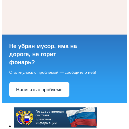
Не убран мусор, яма на
дороге, не горит
фонарь?
Столкнулись с проблемой — сообщите о ней!
Написать о проблеме