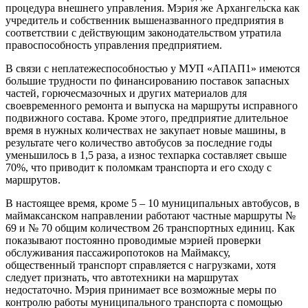
процедура внешнего управления. Мэрия же Архангельска как
учредитель и собственник вышеназванного предприятия в
соответствии с действующим законодательством утратила
правоспособность управления предприятием.
В связи с неплатежеспособностью у МУП «АПАП­1» имеются
большие трудности по финансированию поставок запасных
частей, горюче­смазочных и других материалов для
своевременного ремонта и выпуска на маршруты исправного
подвижного состава. Кроме этого, предприятие длительное
время в нужных количествах не закупает новые машины, в
результате чего количество автобусов за последние годы
уменьшилось в 1,5 раза, а износ техпарка составляет свыше
70%, что приводит к поломкам транспорта и его сходу с
маршрутов.
В настоящее время, кроме 5 – 10 муниципальных автобусов, в
маймаксанском направлении работают частные маршруты №
69 и № 70 общим количеством 26 транспортных единиц. Как
показывают постоянно проводимые мэрией проверки
обслуживания пассажиропотоков на Маймаксу,
общественный транспорт справляется с нагрузками, хотя
следует признать, что автотехники на маршрутах
недостаточно. Мэрия принимает все возможные меры по
контролю работы муниципального транспорта с помощью