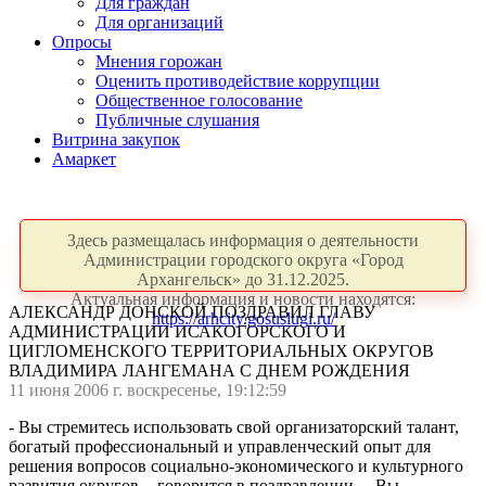
Для граждан
Для организаций
Опросы
Мнения горожан
Оценить противодействие коррупции
Общественное голосование
Публичные слушания
Витрина закупок
Амаркет
Здесь размещалась информация о деятельности
Администрации городского округа «Город
Архангельск» до 31.12.2025.
Актуальная информация и новости находятся:
АЛЕКСАНДР ДОНСКОЙ ПОЗДРАВИЛ ГЛАВУ
https://arhcity.gosuslugi.ru/
АДМИНИСТРАЦИИ ИСАКОГОРСКОГО И
ЦИГЛОМЕНСКОГО ТЕРРИТОРИАЛЬНЫХ ОКРУГОВ
ВЛАДИМИРА ЛАНГЕМАНА С ДНЕМ РОЖДЕНИЯ
11 июня 2006 г. воскресенье, 19:12:59
- Вы стремитесь использовать свой организаторский талант,
богатый профессиональный и управленческий опыт для
решения вопросов социально-экономического и культурного
развития округов, - говорится в поздравлении. – Вы