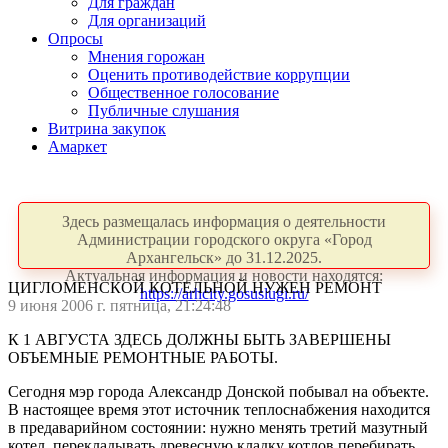
Для граждан
Для организаций
Опросы
Мнения горожан
Оценить противодействие коррупции
Общественное голосование
Публичные слушания
Витрина закупок
Амаркет
Здесь размещалась информация о деятельности
Администрации городского округа «Город
Архангельск» до 31.12.2025.
Актуальная информация и новости находятся:
ЦИГЛОМЕНСКОЙ КОТЕЛЬНОЙ НУЖЕН РЕМОНТ
https://arhcity.gosuslugi.ru/
9 июня 2006 г. пятница, 21:24:48
К 1 АВГУСТА ЗДЕСЬ ДОЛЖНЫ БЫТЬ ЗАВЕРШЕНЫ
ОБЪЕМНЫЕ РЕМОНТНЫЕ РАБОТЫ.
Сегодня мэр города Александр Донской побывал на объекте.
В настоящее время этот источник теплоснабжения находится
в предаварийном состоянии: нужно менять третий мазутный
котел, перекладывать древесную кладку котлов перебирать