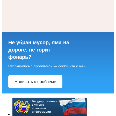
Не убран мусор, яма на
дороге, не горит
фонарь?
Столкнулись с проблемой — сообщите о ней!
Написать о проблеме