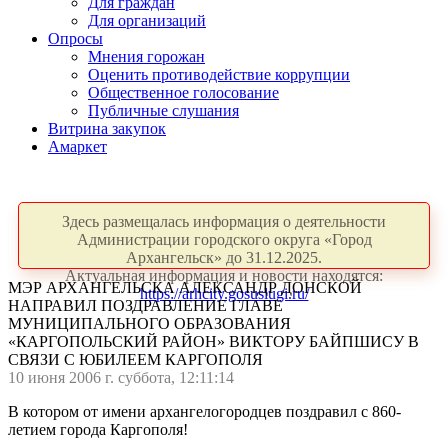
Для граждан
Для организаций
Опросы
Мнения горожан
Оценить противодействие коррупции
Общественное голосование
Публичные слушания
Витрина закупок
Амаркет
Здесь размещалась информация о деятельности
Администрации городского округа «Город
Архангельск» до 31.12.2025.
Актуальная информация и новости находятся:
МЭР АРХАНГЕЛЬСКА АЛЕКСАНДР ДОНСКОЙ
https://arhcity.gosuslugi.ru/
НАПРАВИЛ ПОЗДРАВЛЕНИЕ ГЛАВЕ
МУНИЦИПАЛЬНОГО ОБРАЗОВАНИЯ
«КАРГОПОЛЬСКИЙ РАЙОН» ВИКТОРУ БАЙПШИСУ В
СВЯЗИ С ЮБИЛЕЕМ КАРГОПОЛЯ
10 июня 2006 г. суббота, 12:11:14
В котором от имени архангелогородцев поздравил с 860-
летием города Каргополя!