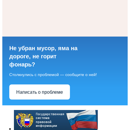
Не убран мусор, яма на
дороге, не горит
фонарь?
Столкнулись с проблемой — сообщите о ней!
Написать о проблеме