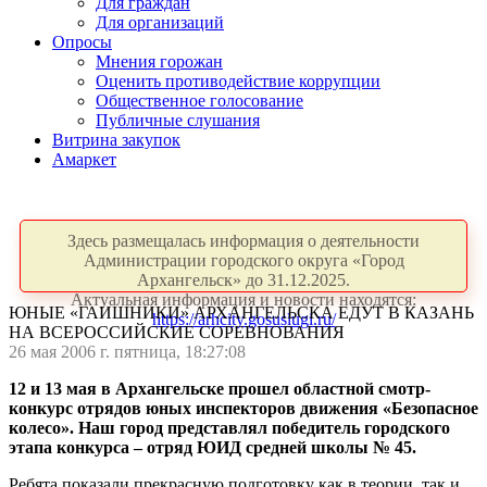
Для граждан
Для организаций
Опросы
Мнения горожан
Оценить противодействие коррупции
Общественное голосование
Публичные слушания
Витрина закупок
Амаркет
Здесь размещалась информация о деятельности
Администрации городского округа «Город
Архангельск» до 31.12.2025.
Актуальная информация и новости находятся:
ЮНЫЕ «ГАИШНИКИ» АРХАНГЕЛЬСКА ЕДУТ В КАЗАНЬ
https://arhcity.gosuslugi.ru/
НА ВСЕРОССИЙСКИЕ СОРЕВНОВАНИЯ
26 мая 2006 г. пятница, 18:27:08
12 и 13 мая в Архангельске прошел областной смотр-
конкурс отрядов юных инспекторов движения «Безопасное
колесо». Наш город представлял победитель городского
этапа конкурса – отряд ЮИД средней школы № 45.
Ребята показали прекрасную подготовку как в теории, так и