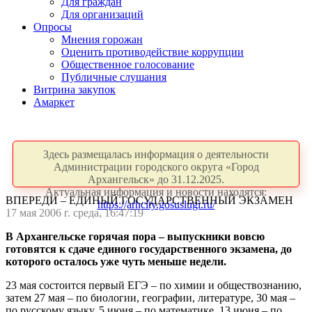
Для граждан
Для организаций
Опросы
Мнения горожан
Оценить противодействие коррупции
Общественное голосование
Публичные слушания
Витрина закупок
Амаркет
Здесь размещалась информация о деятельности
Администрации городского округа «Город
Архангельск» до 31.12.2025.
Актуальная информация и новости находятся:
ВПЕРЕДИ – ЕДИНЫЙ ГОСУДАРСТВЕННЫЙ ЭКЗАМЕН
https://arhcity.gosuslugi.ru/
17 мая 2006 г. среда, 16:47:19
В Архангельске горячая пора – выпускники вовсю
готовятся к сдаче единого государственного экзамена, до
которого осталось уже чуть меньше недели.
23 мая состоится первый ЕГЭ – по химии и обществознанию,
затем 27 мая – по биологии, географии, литературе, 30 мая –
по русскому языку, 5 июня – по математике, 13 июня – по