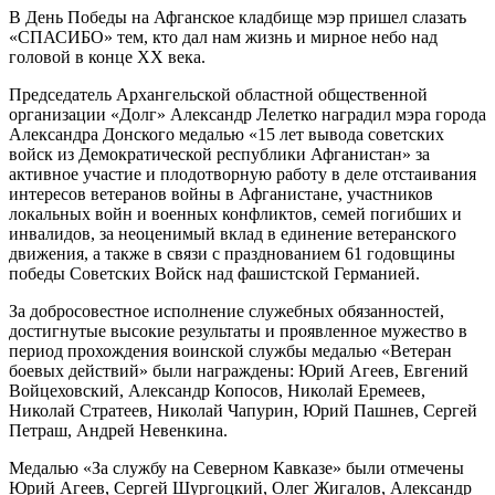
В День Победы на Афганское кладбище мэр пришел слазать
«СПАСИБО» тем, кто дал нам жизнь и мирное небо над
головой в конце ХХ века.
Председатель Архангельской областной общественной
организации «Долг» Александр Лелетко наградил мэра города
Александра Донского медалью «15 лет вывода советских
войск из Демократической республики Афганистан» за
активное участие и плодотворную работу в деле отстаивания
интересов ветеранов войны в Афганистане, участников
локальных войн и военных конфликтов, семей погибших и
инвалидов, за неоценимый вклад в единение ветеранского
движения, а также в связи с празднованием 61 годовщины
победы Советских Войск над фашистской Германией.
За добросовестное исполнение служебных обязанностей,
достигнутые высокие результаты и проявленное мужество в
период прохождения воинской службы медалью «Ветеран
боевых действий» были награждены: Юрий Агеев, Евгений
Войцеховский, Александр Копосов, Николай Еремеев,
Николай Стратеев, Николай Чапурин, Юрий Пашнев, Сергей
Петраш, Андрей Невенкина.
Медалью «За службу на Северном Кавказе» были отмечены
Юрий Агеев, Сергей Шургоцкий, Олег Жигалов, Александр