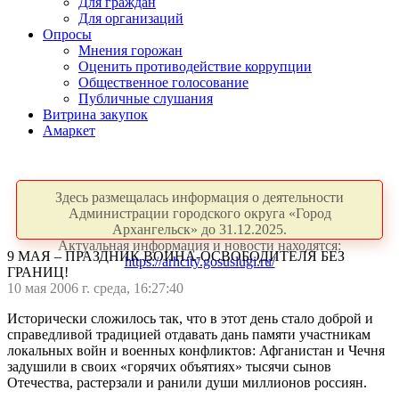
Для граждан
Для организаций
Опросы
Мнения горожан
Оценить противодействие коррупции
Общественное голосование
Публичные слушания
Витрина закупок
Амаркет
Здесь размещалась информация о деятельности
Администрации городского округа «Город
Архангельск» до 31.12.2025.
Актуальная информация и новости находятся:
9 МАЯ – ПРАЗДНИК ВОИНА-ОСВОБОДИТЕЛЯ БЕЗ
https://arhcity.gosuslugi.ru/
ГРАНИЦ!
10 мая 2006 г. среда, 16:27:40
Исторически сложилось так, что в этот день стало доброй и
справедливой традицией отдавать дань памяти участникам
локальных войн и военных конфликтов: Афганистан и Чечня
задушили в своих «горячих объятиях» тысячи сынов
Отечества, растерзали и ранили души миллионов россиян.