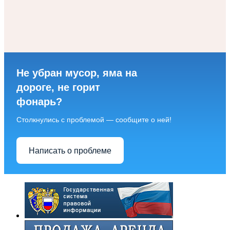
Не убран мусор, яма на
дороге, не горит
фонарь?
Столкнулись с проблемой — сообщите о ней!
Написать о проблеме