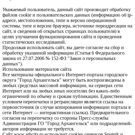
Уважаемый пользователь, данный сайт производит обработку
файлов cookie и пользовательских данных (информацию об ip-
адресе, местоположении, типе и версии операционной
системы, типе и версии браузера, источнике переадресации на
сайт, и сведения об открытых страницах пользователя) в
целях улучшения функционирования сайта и проведения
статистических исследований.
Продолжая использовать сайт, вы даете согласие на сбор и
обработку указанной информации (Статья 6 Федерального
закона от 27.07.2006 № 152-ФЗ "Закон о персональных
данных").
Использование материалов сайта
Все материалы официального Интернет-портала городского
округа "Город Архангельск" могут быть воспроизведены в
любых средствах массовой информации, на серверах сети
Интернет или на любых иных носителях без каких-либо
ограничений по объему и срокам публикации. Единственным
условием перепечатки и ретрансляции является ссылка на
первоисточник (в случае копирования информации портала в
сети Интернет — интерактивная ссылка). Предварительного
согласия на перепечатку со стороны Пресс-службы
Администрации ГО "Город Архангельск" или подразделений-
авторов информации не требуется.
Сайт www.arhcity.ru использует cookies сервисов Sputnik и