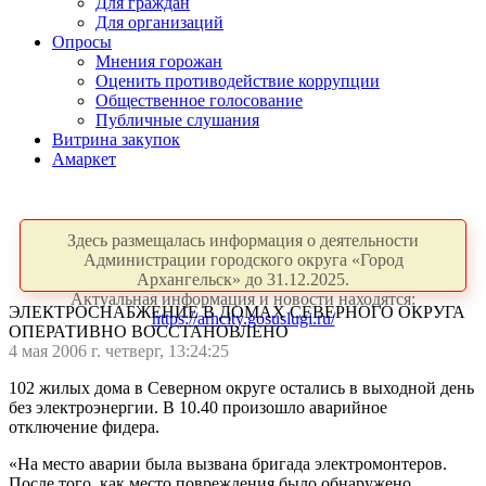
Для граждан
Для организаций
Опросы
Мнения горожан
Оценить противодействие коррупции
Общественное голосование
Публичные слушания
Витрина закупок
Амаркет
Здесь размещалась информация о деятельности
Администрации городского округа «Город
Архангельск» до 31.12.2025.
Актуальная информация и новости находятся:
ЭЛЕКТРОСНАБЖЕНИЕ В ДОМАХ СЕВЕРНОГО ОКРУГА
https://arhcity.gosuslugi.ru/
ОПЕРАТИВНО ВОССТАНОВЛЕНО
4 мая 2006 г. четверг, 13:24:25
102 жилых дома в Северном округе остались в выходной день
без электроэнергии. В 10.40 произошло аварийное
отключение фидера.
«На место аварии была вызвана бригада электромонтеров.
После того, как место повреждения было обнаружено,