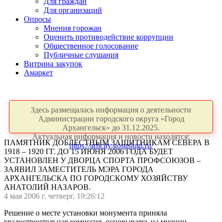
Для граждан
Для организаций
Опросы
Мнения горожан
Оценить противодействие коррупции
Общественное голосование
Публичные слушания
Витрина закупок
Амаркет
Здесь размещалась информация о деятельности
Администрации городского округа «Город
Архангельск» до 31.12.2025.
Актуальная информация и новости находятся:
ПАМЯТНИК ДОБЛЕСТНЫМ ЗАЩИТНИКАМ СЕВЕРА В
https://arhcity.gosuslugi.ru/
1918 – 1920 ГГ. ДО 15 ИЮНЯ 2006 ГОДА БУДЕТ
УСТАНОВЛЕН У ДВОРЦА СПОРТА ПРОФСОЮЗОВ –
ЗАЯВИЛ ЗАМЕСТИТЕЛЬ МЭРА ГОРОДА
АРХАНГЕЛЬСКА ПО ГОРОДСКОМУ ХОЗЯЙСТВУ
АНАТОЛИЙ НАЗАРОВ.
4 мая 2006 г. четверг, 19:26:12
Решение о месте установки монумента приняла
градостроительная комиссия, основываясь на мнении