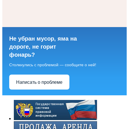
Не убран мусор, яма на
дороге, не горит
фонарь?
Столкнулись с проблемой — сообщите о ней!
Написать о проблеме