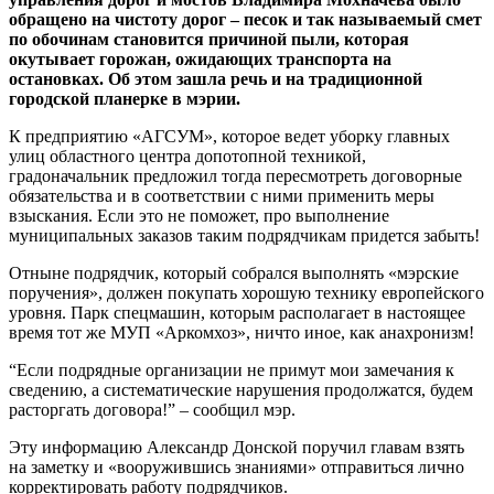
обращено на чистоту дорог – песок и так называемый смет
по обочинам становится причиной пыли, которая
окутывает горожан, ожидающих транспорта на
остановках. Об этом зашла речь и на традиционной
городской планерке в мэрии.
К предприятию «АГСУМ», которое ведет уборку главных
улиц областного центра допотопной техникой,
градоначальник предложил тогда пересмотреть договорные
обязательства и в соответствии с ними применить меры
взыскания. Если это не поможет, про выполнение
муниципальных заказов таким подрядчикам придется забыть!
Отныне подрядчик, который собрался выполнять «мэрские
поручения», должен покупать хорошую технику европейского
уровня. Парк спецмашин, которым располагает в настоящее
время тот же МУП «Аркомхоз», ничто иное, как анахронизм!
“Если подрядные организации не примут мои замечания к
сведению, а систематические нарушения продолжатся, будем
расторгать договора!” – сообщил мэр.
Эту информацию Александр Донской поручил главам взять
на заметку и «вооружившись знаниями» отправиться лично
корректировать работу подрядчиков.