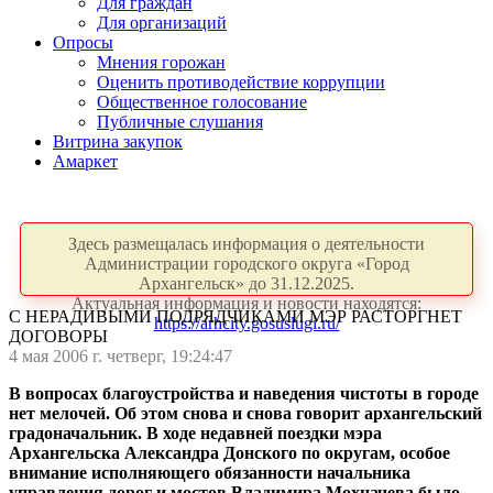
Для граждан
Для организаций
Опросы
Мнения горожан
Оценить противодействие коррупции
Общественное голосование
Публичные слушания
Витрина закупок
Амаркет
Здесь размещалась информация о деятельности
Администрации городского округа «Город
Архангельск» до 31.12.2025.
Актуальная информация и новости находятся:
С НЕРАДИВЫМИ ПОДРЯДЧИКАМИ МЭР РАСТОРГНЕТ
https://arhcity.gosuslugi.ru/
ДОГОВОРЫ
4 мая 2006 г. четверг, 19:24:47
В вопросах благоустройства и наведения чистоты в городе
нет мелочей. Об этом снова и снова говорит архангельский
градоначальник. В ходе недавней поездки мэра
Архангельска Александра Донского по округам, особое
внимание исполняющего обязанности начальника
управления дорог и мостов Владимира Мохначева было