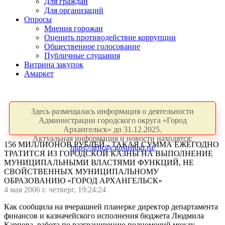
Для граждан
Для организаций
Опросы
Мнения горожан
Оценить противодействие коррупции
Общественное голосование
Публичные слушания
Витрина закупок
Амаркет
Здесь размещалась информация о деятельности
Администрации городского округа «Город
Архангельск» до 31.12.2025.
Актуальная информация и новости находятся:
156 МИЛЛИОНОВ РУБЛЕЙ - ТАКАЯ СУММА ЕЖЕГОДНО
https://arhcity.gosuslugi.ru/
ТРАТИТСЯ ИЗ ГОРОДСКОЙ КАЗНЫ НА ВЫПОЛНЕНИЕ
МУНИЦИПАЛЬНЫМИ ВЛАСТЯМИ ФУНКЦИЙ, НЕ
СВОЙСТВЕННЫХ МУНИЦИПАЛЬНОМУ
ОБРАЗОВАНИЮ «ГОРОД АРХАНГЕЛЬСК»
4 мая 2006 г. четверг, 19:24:24
Как сообщила на вчерашней планерке директор департамента
финансов и казначейского исполнения бюджета Людмила
Карпова, работа по разграничению полномочий между