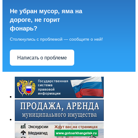
Не убран мусор, яма на
дороге, не горит
фонарь?
Столкнулись с проблемой — сообщите о ней!
Написать о проблеме