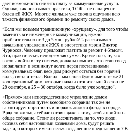
дает возможность снизить плату за коммунальные услуги.
Однако, как показывает практика, ТСЖ – не панацея от
болезней ЖКХ. Многие жильцы уже сполна ощутили всю
тяжесть финансового бремени по ремонту своих домов.
“Если мы возьмем традиционную «хрущевку», для того чтобы
заменить все инженерные коммуникации, нужно
приблизительно от 3 до 5 млн. рублей!”- рассказывает
начальник управления ЖКХ и энергетики мэрии Виктор
Чурносов. Человеку предложат платить за ремонт 4-5тысяч.
Это, практически, неподъемная сумма. Кроме того, те, кто
готовы войти в эту систему, должны помнить, что если сосед
не заплатит, и возникнут долги перед поставщиками
коммунальных благ, весь дом рискует остаться без горячей
воды, света и тепла. Вывод – мы снова будем иметь те же 21
кооперативный дом, которые начали отопительный сезон не
28 сентября, а 25 – 30 октября, когда было уже холодно”.
«Прямое» или непосредственное управление домом
собственниками путем всеобщего собрания так же не
гарантирует опрятность и порядок жилого фонда в городе.
Вряд ли жильцы сейчас готовы даже к тому, чтобы прийти на
общее собрание. Стоит ли рассчитывать на то, что люди,
осознав себя настоящими хозяевами дома, будут решать
задачи, о которых имеют весьма отдаленное представление? В