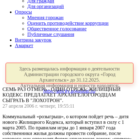
Для граждан
Для организаций
Опросы
Мнения горожан
Оценить противодействие коррупции
Общественное голосование
Публичные слушания
Витрина закупок
Амаркет
Здесь размещалась информация о деятельности
Администрации городского округа «Город
Архангельск» до 31.12.2025.
Актуальная информация и новости находятся:
СЕМЬ РАЗ ОТМЕРЬ - ОДИН ОТРЕЖЬ: ЖИЛИЩНЫЙ
https://arhcity.gosuslugi.ru/
КОДЕКС ПРЕДЛАГАЕТ АРХАНГЕЛОГОРОДЦАМ
СЫГРАТЬ В "ЛОХОТРОН".
27 апреля 2006 г. четверг, 19:55:11
Коммунальный «розыгрыш», о котором пойдет речь – дитя
нового Жилищного Кодекса, который вступил в силу с 1
марта 2005. По правилам игры до 1 января 2007 года
собственники жилья должны провести собрание, после
которого они определят форму управления домом: «прямое»