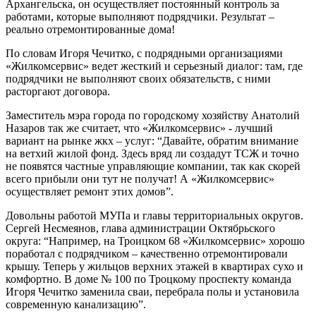
Архангельска, он осуществляет постоянный контроль за
работами, которые выполняют подрядчики. Результат –
реально отремонтированные дома!
По словам Игоря Чечитко, с подрядными организациями
«Жилкомсервис» ведет жесткий и серьезный диалог: там, где
подрядчики не выполняют своих обязательств, с ними
расторгают договора.
Заместитель мэра города по городскому хозяйству Анатолий
Назаров так же считает, что «Жилкомсервис» - лучший
вариант на рынке жкх – услуг: “Давайте, обратим внимание
на ветхий жилой фонд. Здесь вряд ли создадут ТСЖ и точно
не появятся частные управляющие компании, так как скорей
всего прибыли они тут не получат! А «Жилкомсервис»
осуществляет ремонт этих домов”.
Довольны работой МУПа и главы территориальных округов.
Сергей Несмеянов, глава администрации Октябрьского
округа: “Например, на Троицком 68 «Жилкомсервис» хорошо
поработал с подрядчиком – качественно отремонтировали
крышу. Теперь у жильцов верхних этажей в квартирах сухо и
комфортно. В доме № 100 по Троцкому проспекту команда
Игоря Чечитко заменила сваи, перебрала полы и установила
современную канализацию”.