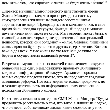
помнить о том, что спросить с частника будет очень сложно! ”
Директор муниципально-правового департамента мэрии
Жанна Миндер считает, что при переходе на систему
самоуправления жилищным фондом собственникам
торопиться не надо: “Превращать это в кампанию, как в свое
время были посадка кукурузы, бригадный подряд и многие
другие начинания также не стоит. Мы говорим, может быть, о
главной, а для некоторых даже единственной материальной
ценности, которой они обладают, - жилье. Человек, лишенный
жилья, вряд ли будет успешен в других сферах жизни. Вот это
важно для всех. У нас жилья не хватает. Мы должны его
беречь и осуществлять плановый ремонт!”.
Встречи же муниципальных властей с населением в округах
обнажили еще одну немаловажную проблему Жилищного
кодекса – информационный вакуум. Архангелогородцы
весьма смутно представляют то, что им предлагает грядущая
жилищная реформа. Поэтому мэрия не только продолжит, но
и усилит деятельность по информационному освещению
положений Жилищного кодекса.
Как заявила недавно в интервью СМИ Жанна Миндер: “Будем
продолжать рассказывать о том, что такое Жилищный Кодекс,
что он несет собственникам жилья, какие сложности у них