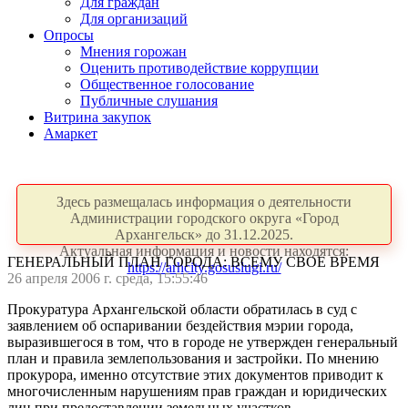
Для граждан
Для организаций
Опросы
Мнения горожан
Оценить противодействие коррупции
Общественное голосование
Публичные слушания
Витрина закупок
Амаркет
Здесь размещалась информация о деятельности
Администрации городского округа «Город
Архангельск» до 31.12.2025.
Актуальная информация и новости находятся:
ГЕНЕРАЛЬНЫЙ ПЛАН ГОРОДА: ВСЕМУ СВОЕ ВРЕМЯ
https://arhcity.gosuslugi.ru/
26 апреля 2006 г. среда, 15:55:46
Прокуратура Архангельской области обратилась в суд с
заявлением об оспаривании бездействия мэрии города,
выразившегося в том, что в городе не утвержден генеральный
план и правила землепользования и застройки. По мнению
прокурора, именно отсутствие этих документов приводит к
многочисленным нарушениям прав граждан и юридических
лиц при предоставлении земельных участков.