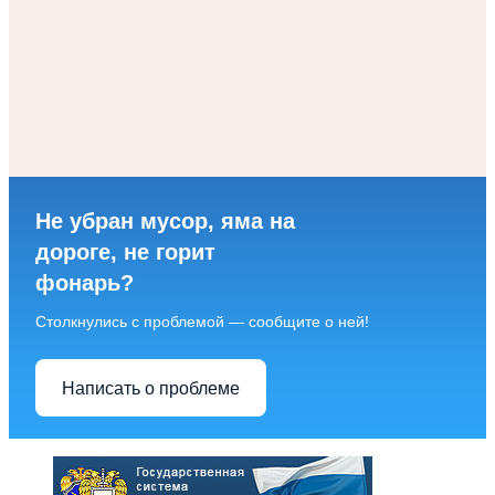
Не убран мусор, яма на
дороге, не горит
фонарь?
Столкнулись с проблемой — сообщите о ней!
Написать о проблеме