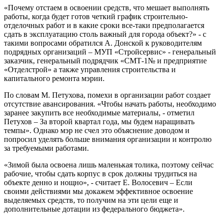
«Почему отстаем в освоении средств, что мешает выполнять
работы, когда будет готов четкий график строительно-
отделочных работ и в какие сроки все-таки предполагается
сдать в эксплуатацию столь важный для города объект?» - с
такими вопросами обратился А. Донской к руководителям
подрядных организаций – МУП «Стройсервис» - генеральный
заказчик, генеральный подрядчик «СМТ-1№ и предприятие
«Отделстрой» а также управления строительства и
капитального ремонта мэрии.
По словам М. Петухова, помехи в организации работ создает
отсутствие авансирования. «Чтобы начать работы, необходимо
заранее закупить все необходимые материалы, - отметил
Петухов – За второй квартал года, мы будем наращивать
темпы». Однако мэр не счел это объяснение доводом и
попросил уделять больше внимания организации и контролю
за требуемыми работами.
«Зимой была освоена лишь маленькая толика, поэтому сейчас
рабочие, чтобы сдать корпус в срок должны трудиться на
объекте денно и нощно», - считает Е. Волосевич – Если
своими действиями мы докажем эффективное освоение
выделяемых средств, то получим на эти цели еще и
дополнительные дотации из федерального бюджета».