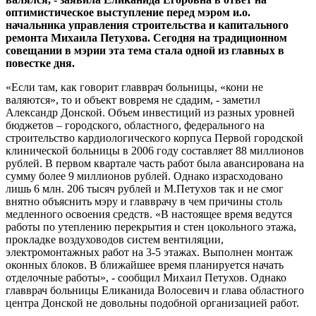
оптимистическое выступление перед мэром и.о.
начальника управления строительства и капитального
ремонта Михаила Петухова. Сегодня на традиционном
совещании в мэрии эта тема стала одной из главных в
повестке дня.
«Если там, как говорит главврач больницы, «кони не
валяются», то и объект вовремя не сдадим, - заметил
Александр Донской. Объем инвестиций из разных уровней
бюджетов – городского, областного, федерального на
строительство кардиологического корпуса Первой городской
клинической больницы в 2006 году составляет 88 миллионов
рублей. В первом квартале часть работ была авансирована на
сумму более 9 миллионов рублей. Однако израсходовано
лишь 6 млн. 206 тысяч рублей и М.Петухов так и не смог
внятно объяснить мэру и главврачу в чем причины столь
медленного освоения средств. «В настоящее время ведутся
работы по утеплению перекрытия и стен цокольного этажа,
прокладке воздуховодов систем вентиляции,
электромонтажных работ на 3-5 этажах. Выполнен монтаж
оконных блоков. В ближайшее время планируется начать
отделочные работы», - сообщил Михаил Петухов. Однако
главврач больницы Еликанида Волосевич и глава областного
центра Донской не довольны подобной организацией работ.