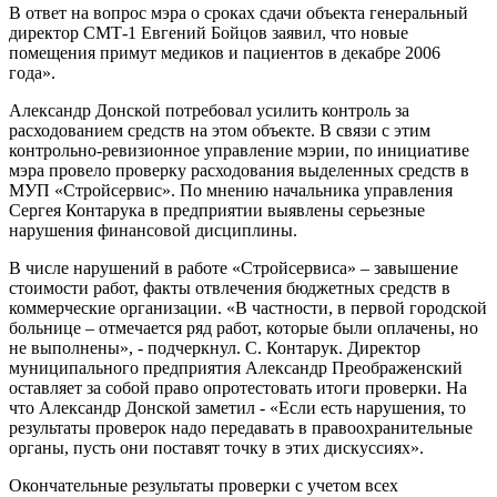
В ответ на вопрос мэра о сроках сдачи объекта генеральный
директор СМТ-1 Евгений Бойцов заявил, что новые
помещения примут медиков и пациентов в декабре 2006
года».
Александр Донской потребовал усилить контроль за
расходованием средств на этом объекте. В связи с этим
контрольно-ревизионное управление мэрии, по инициативе
мэра провело проверку расходования выделенных средств в
МУП «Стройсервис». По мнению начальника управления
Сергея Контарука в предприятии выявлены серьезные
нарушения финансовой дисциплины.
В числе нарушений в работе «Стройсервиса» – завышение
стоимости работ, факты отвлечения бюджетных средств в
коммерческие организации. «В частности, в первой городской
больнице – отмечается ряд работ, которые были оплачены, но
не выполнены», - подчеркнул. С. Контарук. Директор
муниципального предприятия Александр Преображенский
оставляет за собой право опротестовать итоги проверки. На
что Александр Донской заметил - «Если есть нарушения, то
результаты проверок надо передавать в правоохранительные
органы, пусть они поставят точку в этих дискуссиях».
Окончательные результаты проверки с учетом всех