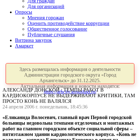
Для граждан
Для организаций
Опросы
Мнения горожан
Оценить противодействие коррупции
Общественное голосование
Публичные слушания
Витрина закупок
Амаркет
Здесь размещалась информация о деятельности
Администрации городского округа «Город
Архангельск» до 31.12.2025.
Актуальная информация и новости находятся:
АЛЕКСАНДР ДОНСКОЙ : ТЕМПЫ РАБОТ В
https://arhcity.gosuslugi.ru/
КАРДИОКОРПУСЕ НЕ ВЫДЕРЖИВАЮТ КРИТИКИ, ТАМ
ПРОСТО КОНЬ НЕ ВАЛЯЛСЯ
24 апреля 2006 г. понедельник, 18:45:36
«Еликанида Волосевич, главный врач Первой городской
больницы недовольна темпами отделочных и монтажных
работ на главном городском объекте социальной сферы –
пятиэтажном здании кардиологического корпуса. «Конь не
валялся, - заявила Еликанида Егоровна в ответ на