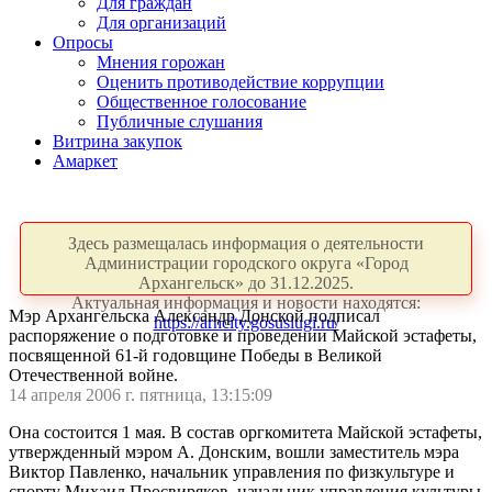
Для граждан
Для организаций
Опросы
Мнения горожан
Оценить противодействие коррупции
Общественное голосование
Публичные слушания
Витрина закупок
Амаркет
Здесь размещалась информация о деятельности
Администрации городского округа «Город
Архангельск» до 31.12.2025.
Актуальная информация и новости находятся:
Мэр Архангельска Александр Донской подписал
https://arhcity.gosuslugi.ru/
распоряжение о подготовке и проведении Майской эстафеты,
посвященной 61-й годовщине Победы в Великой
Отечественной войне.
14 апреля 2006 г. пятница, 13:15:09
Она состоится 1 мая. В состав оргкомитета Майской эстафеты,
утвержденный мэром А. Донским, вошли заместитель мэра
Виктор Павленко, начальник управления по физкультуре и
спорту Михаил Просвиряков, начальник управления культуры