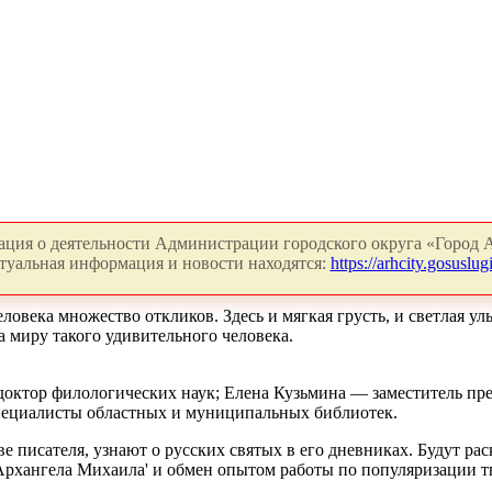
ция о деятельности Администрации городского округа «Город А
туальная информация и новости находятся:
https://arhcity.gosuslugi
века множество откликов. Здесь и мягкая грусть, и светлая ул
а миру такого удивительного человека.
октор филологических наук; Елена Кузьмина — заместитель пре
ециалисты областных и муниципальных библиотек.
е писателя, узнают о русских святых в его дневниках. Будут р
 Архангела Михаила' и обмен опытом работы по популяризации т