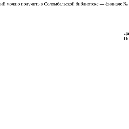
й можно получить в Соломбальской библиотеке — филиале № 5 
Да
По