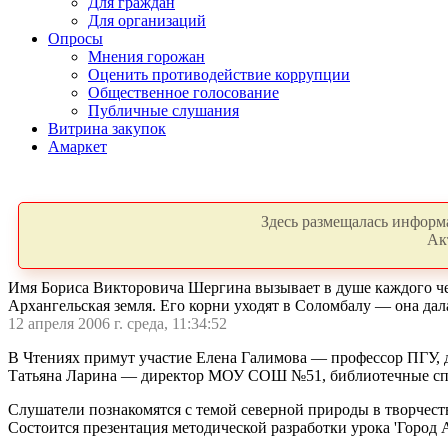
Для граждан
Для организаций
Опросы
Мнения горожан
Оценить противодействие коррупции
Общественное голосование
Публичные слушания
Витрина закупок
Амаркет
Здесь размещалась информа
Ак
Имя Бориса Викторовича Шергина вызывает в душе каждого чело
Архангельская земля. Его корни уходят в Соломбалу — она дал
12 апреля 2006 г. среда, 11:34:52
В Чтениях примут участие Елена Галимова — профессор ПГУ, д
Татьяна Ларина — директор МОУ СОШ №51, библиотечные сп
Слушатели познакомятся с темой северной природы в творчеств
Состоится презентация методической разработки урока 'Город