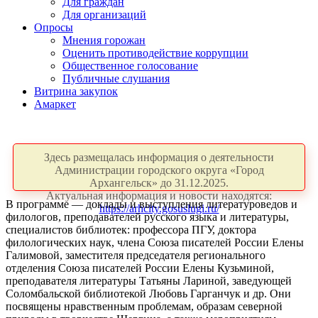
Для граждан
Для организаций
Опросы
Мнения горожан
Оценить противодействие коррупции
Общественное голосование
Публичные слушания
Витрина закупок
Амаркет
Здесь размещалась информация о деятельности
Администрации городского округа «Город
Архангельск» до 31.12.2025.
Актуальная информация и новости находятся:
В программе — доклады и выступления литературоведов и
https://arhcity.gosuslugi.ru/
филологов, преподавателей русского языка и литературы,
специалистов библиотек: профессора ПГУ, доктора
филологических наук, члена Союза писателей России Елены
Галимовой, заместителя председателя регионального
отделения Союза писателей России Елены Кузьминой,
преподавателя литературы Татьяны Лариной, заведующей
Соломбальской библиотекой Любовь Гарганчук и др. Они
посвящены нравственным проблемам, образам северной