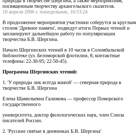
природы в творчестве Шергина, а также мероприятиям,
посвященным творчеству архангельского сказителя.
10 апреля 2006 г. понедельник, 16:53:24
В продолжение мероприятия участники соберутся за круглым
столом 'Древнее памяти', подведут итоги Первых чтений и
запланируют дальнейшую работу по популяризации
творчества Б.В. Шергина.
Начало Шергинских чтений в 10 часов в Соломбальской
библиотеке (ул. Беломорской флотилии, 8, контактные
телефоны: 22-30-95; 22-50-45).
Программа Шергинских чтений:
1. 'У природы лик всегда живой' — северная природа в
творчестве Б.В. Шергина
Елена Шамильевна Галимова — профессор Поморского
государственного
университета, доктор филологических наук, член Союза
писателей России.
2. 'Русские святые в дневниках Б.В. Шергина'