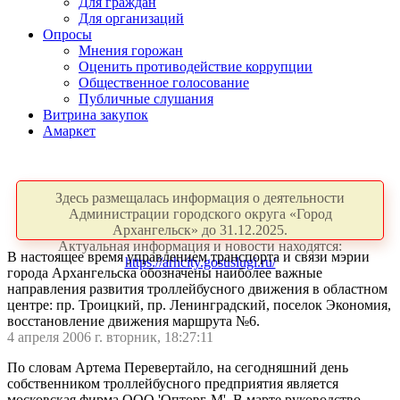
Для граждан
Для организаций
Опросы
Мнения горожан
Оценить противодействие коррупции
Общественное голосование
Публичные слушания
Витрина закупок
Амаркет
Здесь размещалась информация о деятельности
Администрации городского округа «Город
Архангельск» до 31.12.2025.
Актуальная информация и новости находятся:
В настоящее время управлением транспорта и связи мэрии
https://arhcity.gosuslugi.ru/
города Архангельска обозначены наиболее важные
направления развития троллейбусного движения в областном
центре: пр. Троицкий, пр. Ленинградский, поселок Экономия,
восстановление движения маршрута №6.
4 апреля 2006 г. вторник, 18:27:11
По словам Артема Перевертайло, на сегодняшний день
собственником троллейбусного предприятия является
московская фирма ООО 'Опторг-М'. В марте руководство