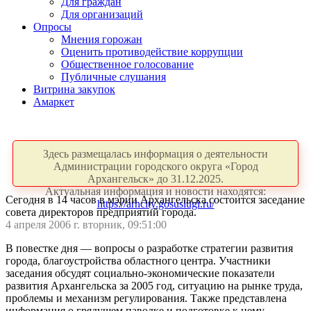
Для граждан
Для организаций
Опросы
Мнения горожан
Оценить противодействие коррупции
Общественное голосование
Публичные слушания
Витрина закупок
Амаркет
Здесь размещалась информация о деятельности
Администрации городского округа «Город
Архангельск» до 31.12.2025.
Актуальная информация и новости находятся:
Сегодня в 14 часов в мэрии Архангельска состоится заседание
https://arhcity.gosuslugi.ru/
совета директоров предприятий города.
4 апреля 2006 г. вторник, 09:51:00
В повестке дня — вопросы о разработке стратегии развития
города, благоустройства областного центра. Участники
заседания обсудят социально-экономические показатели
развития Архангельска за 2005 год, ситуацию на рынке труда,
проблемы и механизм регулирования. Также представлена
информация о грядущем паводке и подготовке к нему.