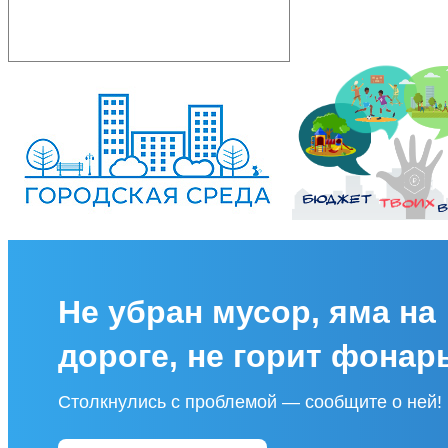
Не убран мусор, яма на
дороге, не горит фонар
Столкнулись с проблемой — сообщите о ней!