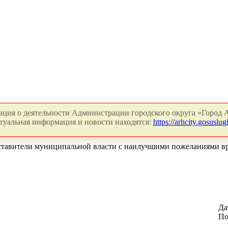
ция о деятельности Администрации городского округа «Город А
туальная информация и новости находятся:
https://arhcity.gosuslugi
дставители муниципальной власти с наилучшими пожеланиями вр
Да
По