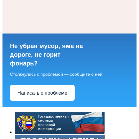
Не убран мусор, яма на
дороге, не горит
фонарь?
Столкнулись с проблемой — сообщите о ней!
Написать о проблеме