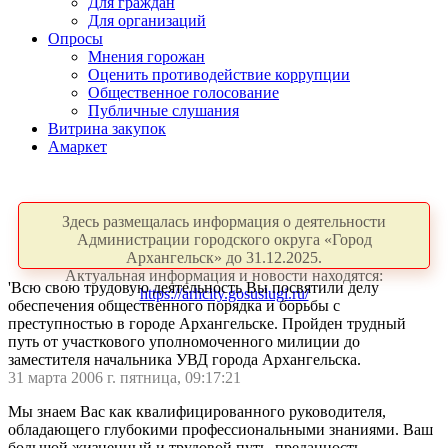
Для граждан
Для организаций
Опросы
Мнения горожан
Оценить противодействие коррупции
Общественное голосование
Публичные слушания
Витрина закупок
Амаркет
Здесь размещалась информация о деятельности
Администрации городского округа «Город
Архангельск» до 31.12.2025.
Актуальная информация и новости находятся:
'Всю свою трудовую деятельность Вы посвятили делу
https://arhcity.gosuslugi.ru/
обеспечения общественного порядка и борьбы с
преступностью в городе Архангельске. Пройден трудный
путь от участкового уполномоченного милиции до
заместителя начальника УВД города Архангельска.
31 марта 2006 г. пятница, 09:17:21
Мы знаем Вас как квалифицированного руководителя,
обладающего глубокими профессиональными знаниями. Ваш
большой жизненный и трудовой путь, преданность