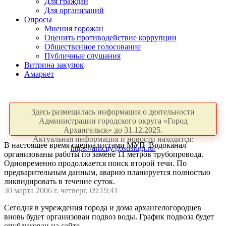
Для граждан
Для организаций
Опросы
Мнения горожан
Оценить противодействие коррупции
Общественное голосование
Публичные слушания
Витрина закупок
Амаркет
Здесь размещалась информация о деятельности
Администрации городского округа «Город
Архангельск» до 31.12.2025.
Актуальная информация и новости находятся:
В настоящее время специалистами МУП 'Водоканал'
https://arhcity.gosuslugi.ru/
организованы работы по замене 11 метров трубопровода.
Одновременно продолжается поиск второй течи. По
предварительным данным, аварию планируется полностью
ликвидировать в течение суток.
30 марта 2006 г. четверг, 09:19:41
Сегодня в учреждения города и дома архангелогородцев
вновь будет организован подвоз воды. График подвоза будет
опубликован на сайте.