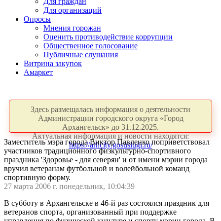
Для граждан
Для организаций
Опросы
Мнения горожан
Оценить противодействие коррупции
Общественное голосование
Публичные слушания
Витрина закупок
Амаркет
Здесь размещалась информация о деятельности
Администрации городского округа «Город
Архангельск» до 31.12.2025.
Актуальная информация и новости находятся:
Заместитель мэра города Виктор Павленко поприветствовал
https://arhcity.gosuslugi.ru/
участников традиционного физкультурно-спортивного
праздника 'Здоровье - для северян' и от имени мэрии города
вручил ветеранам футбольной и волейбольной команд
спортивную форму.
27 марта 2006 г. понедельник, 10:04:39
В субботу в Архангельске в 46-й раз состоялся праздник для
ветеранов спорта, организованный при поддержке
управления по физической культуре и спорту мэрии города. В