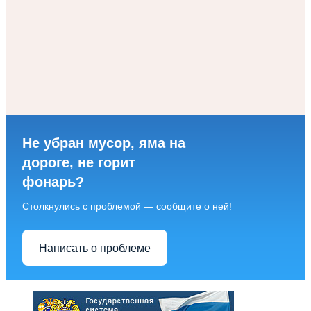
Не убран мусор, яма на
дороге, не горит
фонарь?
Столкнулись с проблемой — сообщите о ней!
Написать о проблеме