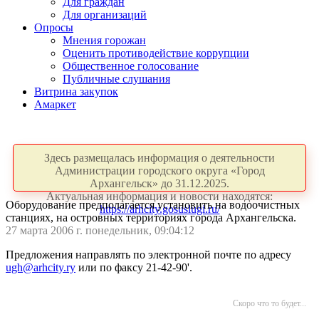
Для граждан
Для организаций
Опросы
Мнения горожан
Оценить противодействие коррупции
Общественное голосование
Публичные слушания
Витрина закупок
Амаркет
Здесь размещалась информация о деятельности
Администрации городского округа «Город
Архангельск» до 31.12.2025.
Актуальная информация и новости находятся:
Оборудование предполагается установить на водоочистных
https://arhcity.gosuslugi.ru/
станциях, на островных территориях города Архангельска.
27 марта 2006 г. понедельник, 09:04:12
Предложения направлять по электронной почте по адресу
ugh@arhcity.ry
или по факсу 21-42-90'.
Скоро что то будет...