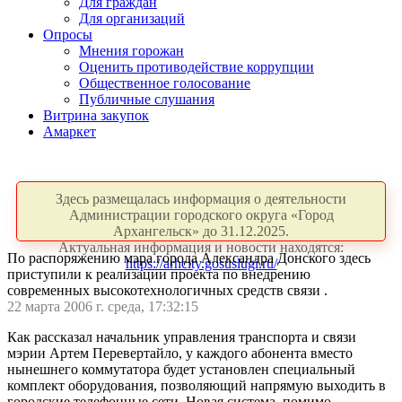
Для граждан
Для организаций
Опросы
Мнения горожан
Оценить противодействие коррупции
Общественное голосование
Публичные слушания
Витрина закупок
Амаркет
Здесь размещалась информация о деятельности
Администрации городского округа «Город
Архангельск» до 31.12.2025.
Актуальная информация и новости находятся:
По распоряжению мэра города Александра Донского здесь
https://arhcity.gosuslugi.ru/
приступили к реализации проекта по внедрению
современных высокотехнологичных средств связи .
22 марта 2006 г. среда, 17:32:15
Как рассказал начальник управления транспорта и связи
мэрии Артем Перевертайло, у каждого абонента вместо
нынешнего коммутатора будет установлен специальный
комплект оборудования, позволяющий напрямую выходить в
городские телефонные сети. Новая система, помимо