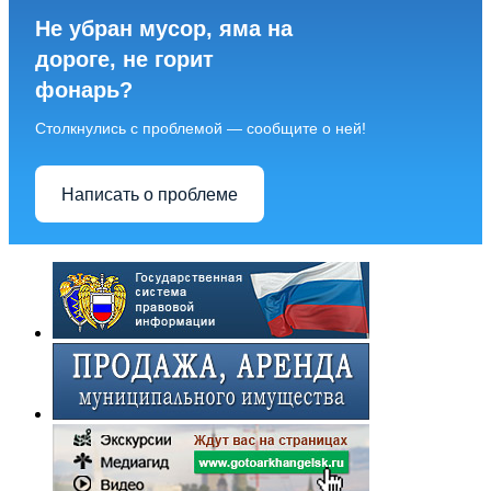
Не убран мусор, яма на
дороге, не горит
фонарь?
Столкнулись с проблемой — сообщите о ней!
Написать о проблеме