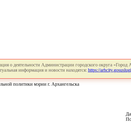
ция о деятельности Администрации городского округа «Город А
туальная информация и новости находятся:
https://arhcity.gosuslugi
льной политики мэрии г. Архангельска
Да
По