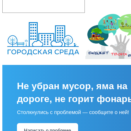
Не убран мусор, яма на
дороге, не горит фонар
Столкнулись с проблемой — сообщите о ней!
Написать о проблеме