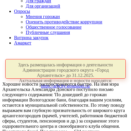
Для граждан
Для организаций
Опросы
Мнения горожан
Оценить противодействие коррупции
Общественное голосование
Публичные слушания
Витрина закупок
Амаркет
Здесь размещалась информация о деятельности
Администрации городского округа «Город
Архангельск» до 31.12.2025.
Актуальная информация и новости находятся:
Хорошие новости распространяются быстро. На имя мэра
https://arhcity.gosuslugi.ru/
Архангельска Александра Донского поступило письмо
следующего содержания: 'По дошедшей до горожан
информации Вологодские бани, благодаря вашим усилиям,
остаются в муниципальной собственности. По этому поводу
выражаем вам глубокую признательность от широкого круга
архангелогородцев (врачей, учителей, работников бюджетной
сферы, студентов, пенсионеров и др.) за сохранение этого
оздоровительного центра и своеобразного клуба общения.