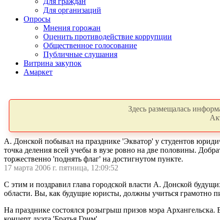
Для граждан
Для организаций
Опросы
Мнения горожан
Оценить противодействие коррупции
Общественное голосование
Публичные слушания
Витрина закупок
Амаркет
Здесь размещалась информа
Ак
А. Донской побывал на празднике 'Экватор' у студентов юридич
точка деления всей учебы в вузе ровно на две половины. Добра
торжественно 'поднять флаг' на достигнутом пункте.
17 марта 2006 г. пятница, 12:09:52
С этим и поздравил глава городской власти А. Донской будущи
области. Вы, как будущие юристы, должны учиться грамотно пи
На празднике состоялся розыгрыш призов мэра Архангельска. В
концерт дуэта 'Братья Грим'.