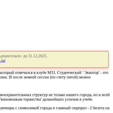
рхангельск» до 31.12.2025.
.ru/
оторый отмечался в клубе М33. Студенческий ' Экватор' - это
изни. И после зимней сессии (по счету пятой) можно
авоохранительных структур не только нашего города, но и всей
 'виновникам торжества' дальнейших успехов в учебе.
увениры с символикой города и главный сюрприз - 2 билета на