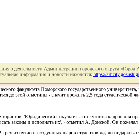
ция о деятельности Администрации городского округа «Город А
туальная информация и новости находятся:
https://arhcity.gosuslugi
еского факультета Поморского государственного университета, к
ться до этой отметины - значит прожить 2,5 года студенческой ж
х юристов. 'Юридический факультет - это кузница кадров для пр
сать законы и исполнять их', - отметил А. Донской. Он пожелал
 трех из пятисот воздушных шаров студентов ждали подарки - с