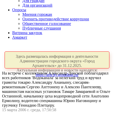
Для граждан
Для организаций
Опросы
Мнения горожан
Оценить противодействие коррупции
Общественное голосование
Публичные слушания
Витрина закупок
Амаркет
Здесь размещалась информация о деятельности
Администрации городского округа «Город
Архангельск» до 31.12.2025.
Актуальная информация и новости находятся:
На встрече с коллективом Александр Донской поблагодарил
https://arhcity.gosuslugi.ru/
всех работников 'Водоканала' за нелегкий труд и вручил
грамоты токарю Александру Ананьину, слесарям-
ремонтникам Сергею Анттонену и Алексею Пантелееву,
машинистам насосных установок Тамаре Замараевой и Ольге
Останиной, начальнику цеха водопроводной сети Анатолию
Ермолину, водителю спецмашины Юрию Наговицину и
грузчику Геннадию Плетцеру.
15 марта 2006 г. среда, 17:50:58