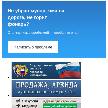
Не убран мусор, яма на
дороге, не горит
фонарь?
Столкнулись с проблемой — сообщите о ней!
Написать о проблеме