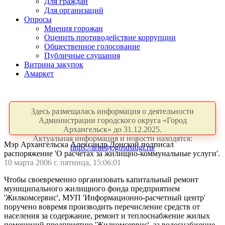
Для граждан
Для организаций
Опросы
Мнения горожан
Оценить противодействие коррупции
Общественное голосование
Публичные слушания
Витрина закупок
Амаркет
Здесь размещалась информация о деятельности
Администрации городского округа «Город
Архангельск» до 31.12.2025.
Актуальная информация и новости находятся:
Мэр Архангельска Александр Донской подписал
https://arhcity.gosuslugi.ru/
распоряжение 'О расчетах за жилищно-коммунальные услуги'.
10 марта 2006 г. пятница, 15:06:01
Чтобы своевременно организовать капитальный ремонт
муниципального жилищного фонда предприятием
'Жилкомсервис', МУП 'Информационно-расчетный центр'
поручено вовремя производить перечисление средств от
населения за содержание, ремонт и теплоснабжение жилых
помещений предприятию 'Жилкомсервис', за водоснабжение