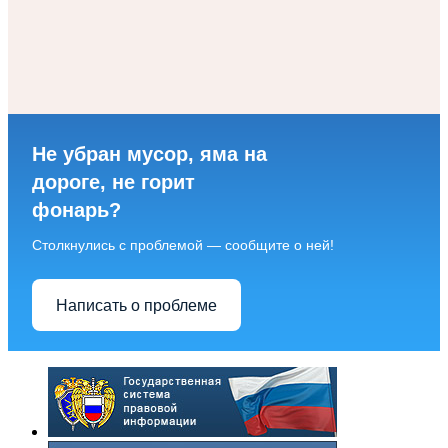
Не убран мусор, яма на
дороге, не горит
фонарь?
Столкнулись с проблемой — сообщите о ней!
Написать о проблеме