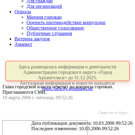
Для граждан
Для организаций
Опросы
Мнения горожан
Оценить противодействие коррупции
Общественное голосование
Публичные слушания
Витрина закупок
Амаркет
Здесь размещалась информация о деятельности
Администрации городского округа «Город
Архангельск» до 31.12.2025.
Актуальная информация и новости находятся:
Глава городской власти ответит на вопросы горожан.
https://arhcity.gosuslugi.ru/
Приглашаются СМИ.
10 марта 2006 г. пятница, 09:52:26
Скоро что то будет...
Дата публикации документа: 10.03.2006 09:52:26
Последнее изменение: 10.03.2006 09:52:26