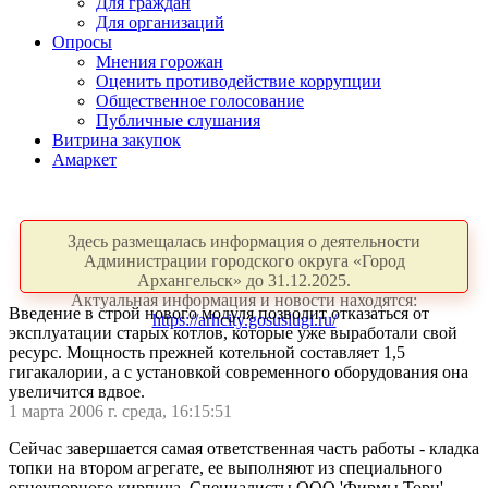
Для граждан
Для организаций
Опросы
Мнения горожан
Оценить противодействие коррупции
Общественное голосование
Публичные слушания
Витрина закупок
Амаркет
Здесь размещалась информация о деятельности
Администрации городского округа «Город
Архангельск» до 31.12.2025.
Актуальная информация и новости находятся:
Введение в строй нового модуля позволит отказаться от
https://arhcity.gosuslugi.ru/
эксплуатации старых котлов, которые уже выработали свой
ресурс. Мощность прежней котельной составляет 1,5
гигакалории, а с установкой современного оборудования она
увеличится вдвое.
1 марта 2006 г. среда, 16:15:51
Сейчас завершается самая ответственная часть работы - кладка
топки на втором агрегате, ее выполняют из специального
огнеупорного кирпича. Специалисты ООО 'Фирмы Торн'