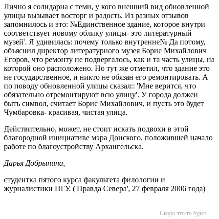
Лично я солидарна с теми, у кого внешний вид обновленной
улицы вызывает восторг и радость. Из разных отзывов
запомнилось и это: №Единственное здание, которое внутри
соответствует новому облику улицы- это литературный
музей'. Я удивилась: почему только внутренне№ Да потому,
объяснил директор литературного музея Борис Михайлович
Егоров, что ремонту не подвергалось, как и та часть улицы, на
которой оно расположено. Но тут же отметил, что здание это
не государственное, и никто не обязан его ремонтировать. А
по поводу обновленной улицы сказал:: 'Мне верится, что
обязательно отремонтируют всю улицу'. У города должен
быть символ, считает Борис Михайлович, и пусть это будет
Чумбаровка- красивая, чистая улица.
Действительно, может, не стоит искать подвохи в этой
благородной инициативе мэра Донского, положившей начало
работе по благоустройству Архангельска.
Дарья Добрынина,
студентка пятого курса факультета филологии и
журналистики ПГУ. ('Правда Севера', 27 февраля 2006 года)
Скоро что то будет...