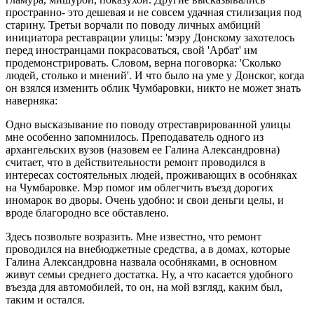
пространно- это дешевая и не совсем удачная стилизация под
старину. Третьи ворчали по поводу личных амбиций
инициатора реставрации улицы: 'мэру Донскому захотелось
перед иностранцами покрасоваться, свой 'Арбат' им
продемонстрировать. Словом, верна поговорка: 'Сколько
людей, столько и мнений'. И что было на уме у Донског, когда
он взялся изменить облик Чумбаровки, никто не может знать
наверняка:
Одно высказывание по поводу отреставрированной улицы
мне особенно запомнилось. Преподаватель одного из
архангельских вузов (назовем ее Галина Александровна)
считает, что в действительности ремонт проводился в
интересах состоятельных людей, проживающих в особняках
на Чумбаровке. Мэр помог им облегчить въезд дорогих
иномарок во дворы. Очень удобно: и свои деньги целы, и
вроде благородно все обставлено.
Здесь позвольте возразить. Мне известно, что ремонт
проводился на внебюджетные средства, а в домах, которые
Галина Александровна назвала особняками, в основном
живут семьи среднего достатка. Ну, а что касается удобного
въезда для автомобилей, то он, на мой взгляд, каким был,
таким и остался.