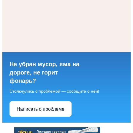
Не убран мусор, яма на
дороге, не горит
фонарь?
Столкнулись с проблемой — сообщите о ней!
Написать о проблеме