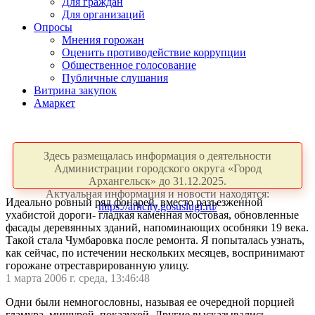
Для граждан
Для организаций
Опросы
Мнения горожан
Оценить противодействие коррупции
Общественное голосование
Публичные слушания
Витрина закупок
Амаркет
Здесь размещалась информация о деятельности
Администрации городского округа «Город
Архангельск» до 31.12.2025.
Актуальная информация и новости находятся:
Идеально ровный ряд фонарей, вместо разъезженной
https://arhcity.gosuslugi.ru/
ухабистой дороги- гладкая каменная мостовая, обновленные
фасады деревянных зданий, напоминающих особняки 19 века.
Такой стала Чумбаровка после ремонта. Я попыталась узнать,
как сейчас, по истечении нескольких месяцев, воспринимают
горожане отреставрированную улицу.
1 марта 2006 г. среда, 13:46:48
Одни были немногословны, называя ее очередной порцией
гламура, мишурой, показухой. Другие высказывались