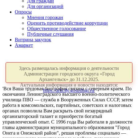
Для граждан
Для организаций
Опросы
Мнения горожан
Оценить противодействие коррупции
Общественное голосование
Публичные слушания
Витрина закупок
Амаркет
Здесь размещалась информация о деятельности
Администрации городского округа «Город
Архангельск» до 31.12.2025.
Актуальная информация и новости находятся:
'Вся Ваша трудовая биография связана с северным краем. По
https://arhcity.gosuslugi.ru/
окончании Ленинградского высшего военно-политического
училища ПВО — служба в Вооруженных Силах СССР, затем
работа в комсомольских, партийных, советских и налоговых
органах позволила Вам раскрыть свой незаурядный
организаторский талант и приобрести богатый
управленческий опыт. С 1996 года Вы работали в должности
главы администрации муниципального образования "Город
Онега и Онежский район", решая проблемы социально —