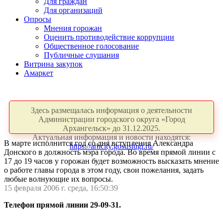
Для граждан
Для организаций
Опросы
Мнения горожан
Оценить противодействие коррупции
Общественное голосование
Публичные слушания
Витрина закупок
Амаркет
Здесь размещалась информация о деятельности
Администрации городского округа «Город
Архангельск» до 31.12.2025.
Актуальная информация и новости находятся:
В марте исполнится год со дня вступления Александра
https://arhcity.gosuslugi.ru/
Донского в должность мэра города. Во время прямой линии с
17 до 19 часов у горожан будет возможность высказать мнение
о работе главы города в этом году, свои пожелания, задать
любые волнующие их вопросы.
15 февраля 2006 г. среда, 16:50:39
Телефон прямой линии 29-09-31.