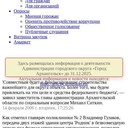
Для граждан
Для организаций
Опросы
Мнения горожан
Оценить противодействие коррупции
Общественное голосование
Публичные слушания
Витрина закупок
Амаркет
Здесь размещалась информация о деятельности
Администрации городского округа «Город
Архангельск» до 31.12.2025.
Актуальная информация и новости находятся:
'Совместным будет и финансирование строительства
https://arhcity.gosuslugi.ru/
важнейшего для округа объекта. Более того, мы будем
привлекать на эти цели и средства федерального бюджета', —
заявил заместитель главы администрации Архангельской
области по социальным вопросам Михаил Ситкин.
14 февраля 2006 г. вторник, 17:25:26
Как отметил главврач поликлиники № 2 Владимир Гулаков,
передача двух этажей здания центра 'Родник' в безвозмездную
аренду под филиал учреждения здравоохранения, позволит