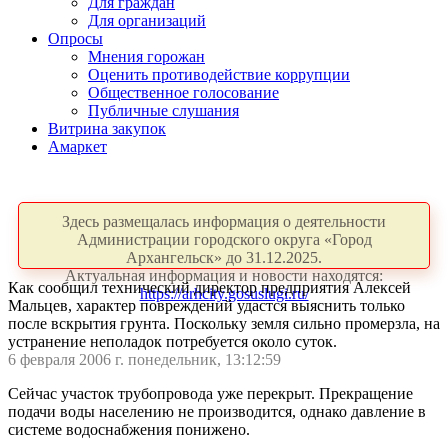
Для граждан
Для организаций
Опросы
Мнения горожан
Оценить противодействие коррупции
Общественное голосование
Публичные слушания
Витрина закупок
Амаркет
Здесь размещалась информация о деятельности
Администрации городского округа «Город
Архангельск» до 31.12.2025.
Актуальная информация и новости находятся:
Как сообщил технический директор предприятия Алексей
https://arhcity.gosuslugi.ru/
Мальцев, характер повреждений удастся выяснить только
после вскрытия грунта. Поскольку земля сильно промерзла, на
устранение неполадок потребуется около суток.
6 февраля 2006 г. понедельник, 13:12:59
Сейчас участок трубопровода уже перекрыт. Прекращение
подачи воды населению не производится, однако давление в
системе водоснабжения понижено.