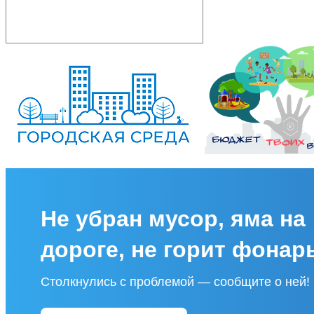
Не убран мусор, яма на
дороге, не горит фонар
Столкнулись с проблемой — сообщите о ней!