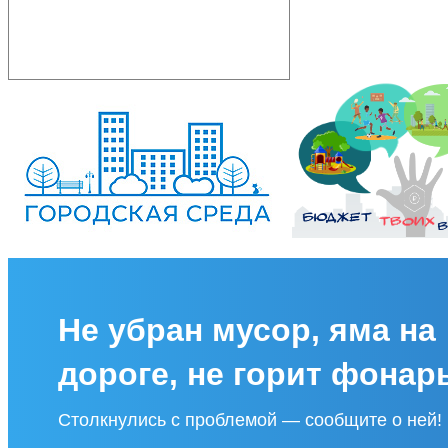
Не убран мусор, яма на
дороге, не горит фонар
Столкнулись с проблемой — сообщите о ней!