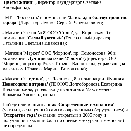
'Цветы жизни'
(Директор Ваундэрбэрг Светлана
Адольфовна);
- МУП 'Роспечать' в номинации
'За вклад в благоустройство
города'
(Директор Леонов Сергей Вячеславович);
- Магазин 'Сезон № 8' ООО 'Сезон', ул. Кировская, 6 в
номинации
'Самый уютный'
(Генеральный директор
Татьянина Светлана Ивановна);
- Магазин 'Маркет' ООО 'Морион', пр. Ломоносова, 90 в
номинации
'Лучший магазин 'У дома'
(Директор ООО
'Морион', директор Рудяк Татьяна Васильевна, управляющая
магазином Шлякова Марина Витальевна);
- Магазин 'Спутник', ул. Логинова, 8 в номинации
'Лучшая
Новогодняя витрина'
(ПБОЮЛ Долгобородова Екатерина
Владимировна, управляющая магазином Максименко
Людмила Александровна).
Победители в номинациях
'Современные технологии'
(магазин, оснащенный самым современным оборудованием) и
'Открытие года'
(магазин, открытый в 2005 году и
получивший высший балл по оценке конкурсной комиссии)
не определены.