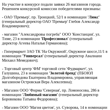
На участие в конкурсе подали заявки 26 магазинов города.
Решением конкурсной комиссии победителями признаны:
- ОАО 'Премьер', пр. Троицкий, 52/1 в номинации
'Люкс'
(генеральный директор ОАО 'Премьер' Глебов Александр
Владимирович);
- магазин "Александровы погреба" ООО 'Констанция', ул.
Тиме, 23 в номинации
'Профессионал'
(генеральный
директор Агеева Наталья Германовна);
- Гипермаркет ЗАО ТК 'На Окружной', Окружное шоссе,11/1 в
номинации
'Универсал'
(генеральный директор Авалиани
Михаил Мемедович);
- Торговый центр 'ФМ' торговой сети 'Фудмаркет', ул.
Галушина, 23 в номинации
'Золотой бренд'
(ПБОЮЛ
Долгобородова Екатерина Владимировна, управляющая
магазином Островская Вера Алексеевна);
- Магазин ООО 'Фирма 'Северная', пр. Ломоносова, 286 в
номинации
'Любимый магазин'
(генеральный директор
Боровикова Татьяна Федоровна);
- Магазин ООО 'Магия цветов', ул. Суворова, 14 в номинации