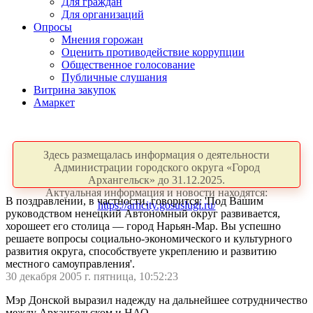
Для граждан
Для организаций
Опросы
Мнения горожан
Оценить противодействие коррупции
Общественное голосование
Публичные слушания
Витрина закупок
Амаркет
Здесь размещалась информация о деятельности
Администрации городского округа «Город
Архангельск» до 31.12.2025.
Актуальная информация и новости находятся:
В поздравлении, в частности, говорится: 'Под Вашим
https://arhcity.gosuslugi.ru/
руководством ненецкий Автономный округ развивается,
хорошеет его столица — город Нарьян-Мар. Вы успешно
решаете вопросы социально-экономического и культурного
развития округа, способствуете укреплению и развитию
местного самоуправления'.
30 декабря 2005 г. пятница, 10:52:23
Мэр Донской выразил надежду на дальнейшее сотрудничество
между Архангельском и НАО.