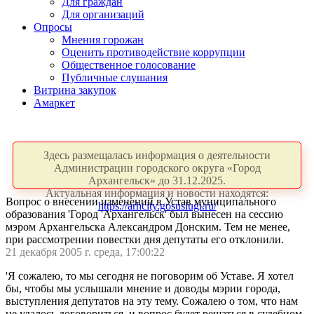
Для граждан
Для организаций
Опросы
Мнения горожан
Оценить противодействие коррупции
Общественное голосование
Публичные слушания
Витрина закупок
Амаркет
Здесь размещалась информация о деятельности
Администрации городского округа «Город
Архангельск» до 31.12.2025.
Актуальная информация и новости находятся:
Вопрос о внесении изменений в Устав муниципального
https://arhcity.gosuslugi.ru/
образования 'Город 'Архангельск' был вынесен на сессию
мэром Архангельска Александром Донским. Тем не менее,
при рассмотрении повестки дня депутаты его отклонили.
21 декабря 2005 г. среда, 17:00:22
'Я сожалею, то мы сегодня не поговорим об Уставе. Я хотел
бы, чтобы мы услышали мнение и доводы мэрии города,
выступления депутатов на эту тему. Сожалею о том, что нам
не удалось договориться, и вопрос будет решаться в судебном