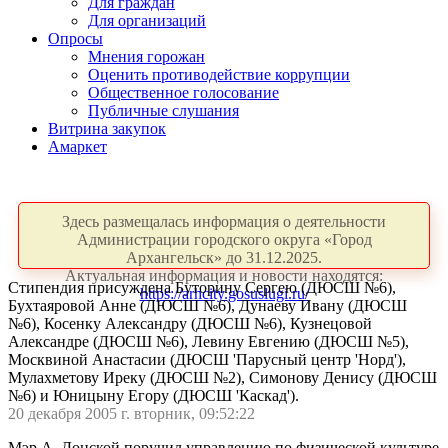
Для граждан
Для организаций
Опросы
Мнения горожан
Оценить противодействие коррупции
Общественное голосование
Публичные слушания
Витрина закупок
Амаркет
Здесь размещалась информация о деятельности
Администрации городского округа «Город
Архангельск» до 31.12.2025.
Актуальная информация и новости находятся:
Стипендия присуждена Буторину Сергею (ДЮСШ №6),
https://arhcity.gosuslugi.ru/
Бухтаяровой Анне (ДЮСШ №6), Дунаеву Ивану (ДЮСШ
№6), Косенку Александру (ДЮСШ №6), Кузнецовой
Александре (ДЮСШ №6), Левину Евгению (ДЮСШ №5),
Москвиной Анастасии (ДЮСШ 'Парусный центр 'Норд'),
Мулахметову Иреку (ДЮСШ №2), Симонову Денису (ДЮСШ
№6) и Юницыну Егору (ДЮСШ 'Каскад').
20 декабря 2005 г. вторник, 09:52:22
Мэр А. Донской поручил управлению по физической культуре