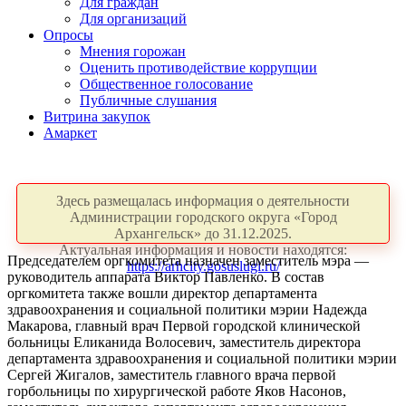
Для граждан
Для организаций
Опросы
Мнения горожан
Оценить противодействие коррупции
Общественное голосование
Публичные слушания
Витрина закупок
Амаркет
Здесь размещалась информация о деятельности
Администрации городского округа «Город
Архангельск» до 31.12.2025.
Актуальная информация и новости находятся:
Председателем оргкомитета назначен заместитель мэра —
https://arhcity.gosuslugi.ru/
руководитель аппарата Виктор Павленко. В состав
оргкомитета также вошли директор департамента
здравоохранения и социальной политики мэрии Надежда
Макарова, главный врач Первой городской клинической
больницы Еликанида Волосевич, заместитель директора
департамента здравоохранения и социальной политики мэрии
Сергей Жигалов, заместитель главного врача первой
горбольницы по хирургической работе Яков Насонов,