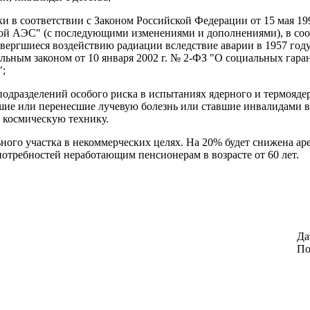
и в соответствии с Законом Российской Федерации от 15 мая 19
й АЭС" (с последующими изменениями и дополнениями), в соотв
вергшиеся воздействию радиации вследствие аварии в 1957 год
ральным законом от 10 января 2002 г. № 2-ФЗ "О социальных га
";
 подразделений особого риска в испытаниях ядерного и термояд
шие или перенесшие лучевую болезнь или ставшие инвалидами в 
 космическую технику.
ного участка в некоммерческих целях. На 20% будет снижена а
требностей неработающим пенсионерам в возрасте от 60 лет.
Да
По