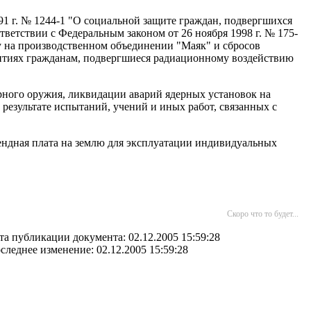
91 г. № 1244-1 "О социальной защите граждан, подвергшихся
етствии с Федеральным законом от 26 ноября 1998 г. № 175-
у на производственном объединении "Маяк" и сбросов
рантиях гражданам, подвергшиеся радиационному воздействию
ерного оружия, ликвидации аварий ядерных установок на
результате испытаний, учений и иных работ, связанных с
рендная плата на землю для эксплуатации индивидуальных
Скоро что то будет...
та публикации документа: 02.12.2005 15:59:28
следнее изменение: 02.12.2005 15:59:28