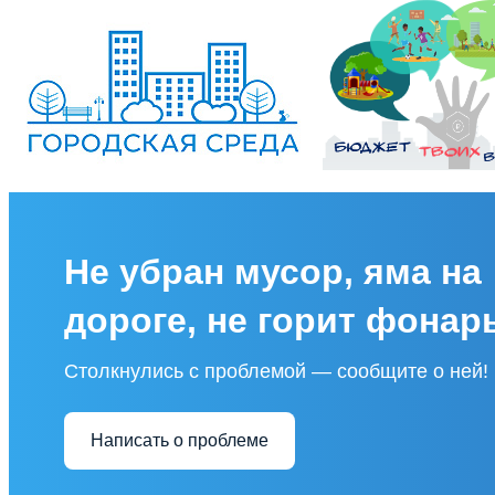
Не убран мусор, яма на
дороге, не горит фонар
Столкнулись с проблемой — сообщите о ней!
Написать о проблеме