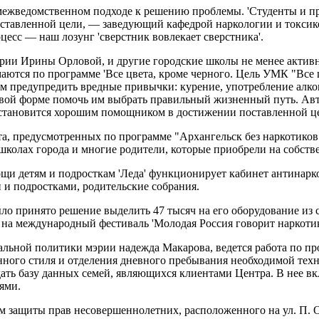
межведомственном подходе к решению проблемы. 'Студенты и п
 поставленной цели, — заведующий кафедрой наркологии и токс
цесс — наш лозунг 'сверстник вовлекает сверстника'.
эрии Ирины Орловой, и другие городские школы не менее актив
маются по программе 'Все цвета, кроме черного. Цель УМК "Все
м предупредить вредные привычки: курение, употребление алко
ровой форме помочь им выбрать правильный жизненный путь. Авт
ья становится хорошим помощником в достижении поставленной ц
ета, предусмотренных по программе "Архангельск без наркотико
колах города и многие родители, которые приобрели на собстве
ощи детям и подросткам 'Леда' функционирует кабинет антинар
 и подростками, родительские собрания.
о принято решение выделить 47 тысяч на его оборудование из ср
на международный фестиваль 'Молодая Россия говорит наркотика
иальной политики мэрии надежда Макарова, ведется работа по 
нного стиля и отделения дневного пребывания необходимой тех
здать базу данных семей, являющихся клиентами Центра. В нее в
ями.
м защиты прав несовершеннолетних, расположенного на ул. П. О