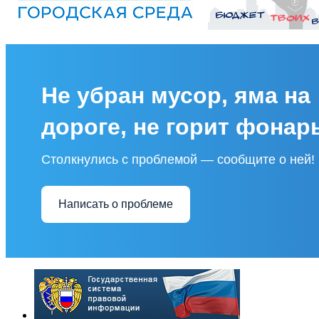
Не убран мусор, яма на
дороге, не горит фонар
Столкнулись с проблемой — сообщите о ней!
Написать о проблеме