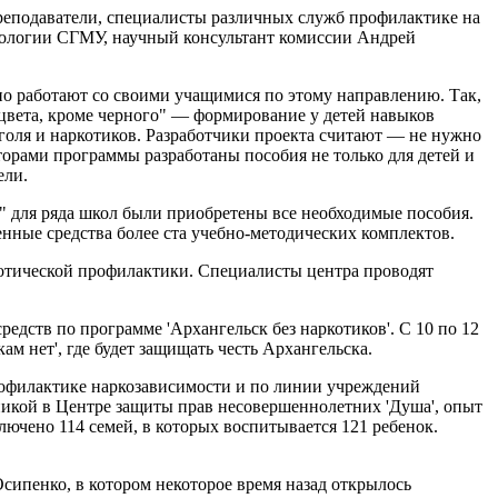
реподаватели, специалисты различных служб профилактике на
икологии СГМУ, научный консультант комиссии Андрей
но работают со своими учащимися по этому направлению. Так,
 цвета, кроме черного" — формирование у детей навыков
голя и наркотиков. Разработчики проекта считают — не нужно
орами программы разработаны пособия не только для детей и
ели.
в" для ряда школ были приобретены все необходимые пособия.
нные средства более ста учебно-методических комплектов.
котической профилактики. Специалисты центра проводят
едств по программе 'Архангельск без наркотиков'. С 10 по 12
м нет', где будет защищать честь Архангельска.
профилактике наркозависимости и по линии учреждений
никой в Центре защиты прав несовершеннолетних 'Душа', опыт
ключено 114 семей, в которых воспитывается 121 ребенок.
сипенко, в котором некоторое время назад открылось