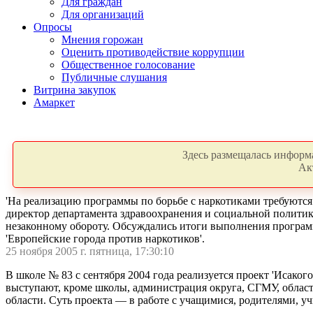
Для граждан
Для организаций
Опросы
Мнения горожан
Оценить противодействие коррупции
Общественное голосование
Публичные слушания
Витрина закупок
Амаркет
Здесь размещалась информа
Ак
'На реализацию программы по борьбе с наркотиками требуются 
директор департамента здравоохранения и социальной полити
незаконному обороту. Обсуждались итоги выполнения программ
'Европейские города против наркотиков'.
25 ноября 2005 г. пятница, 17:30:10
В школе № 83 с сентября 2004 года реализуется проект 'Исако
выступают, кроме школы, администрация округа, СГМУ, област
области. Суть проекта — в работе с учащимися, родителями, у