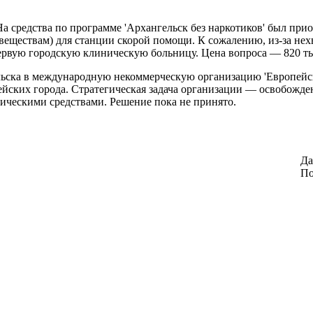
а средства по программе 'Архангельск без наркотиков' был прио
еществам) для станции скорой помощи. К сожалению, из-за нехв
рвую городскую клиническую больницу. Цена вопроса — 820 ты
ьска в международную некоммерческую организацию 'Европейск
ейских города. Стратегическая задача организации — освобожде
ическими средствами. Решение пока не принято.
Да
По