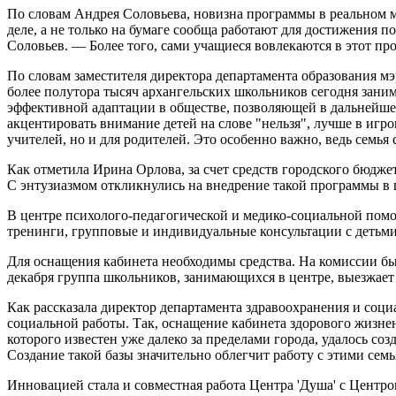
По словам Андрея Соловьева, новизна программы в реальном 
деле, а не только на бумаге сообща работают для достижения
Соловьев. — Более того, сами учащиеся вовлекаются в этот про
По словам заместителя директора департамента образования м
более полутора тысяч архангельских школьников сегодня зани
эффективной адаптации в обществе, позволяющей в дальнейше
акцентировать внимание детей на слове "нельзя", лучше в иг
учителей, но и для родителей. Это особенно важно, ведь сем
Как отметила Ирина Орлова, за счет средств городского бюдж
С энтузиазмом откликнулись на внедрение такой программы в ш
В центре психолого-педагогической и медико-социальной пом
тренинги, групповые и индивидуальные консультации с детьми
Для оснащения кабинета необходимы средства. На комиссии был
декабря группа школьников, занимающихся в центре, выезжает 
Как рассказала директор департамента здравоохранения и соц
социальной работы. Так, оснащение кабинета здорового жизне
которого известен уже далеко за пределами города, удалось со
Создание такой базы значительно облегчит работу с этими семь
Инновацией стала и совместная работа Центра 'Душа' с Центро