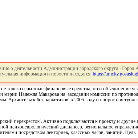
ция о деятельности Администрации городского округа «Город А
туальная информация и новости находятся:
https://arhcity.gosuslugi
не только серьезные финансовые средства, но и объединение усил
ки мэрии Надежда Макарова на заседании комиссии по противо
ы 'Архангельск без наркотиков' в 2005 году и вопрос о вступ
горский перекресток'. Активно подключаются к проекту и други
ной психоневрологический диспансер, региональное управление
чителями посредством лекториев, классных часов, занятий. Цел