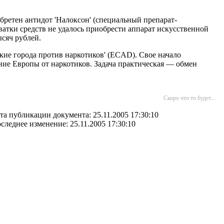
бретен антидот 'Налоксон' (специальный препарат-
атки средств не удалось приобрести аппарат искусственной
сяч рублей.
ие города против наркотиков' (ECAD). Свое начало
ние Европы от наркотиков. Задача практическая — обмен
Скоро что то будет...
та публикации документа: 25.11.2005 17:30:10
следнее изменение: 25.11.2005 17:30:10