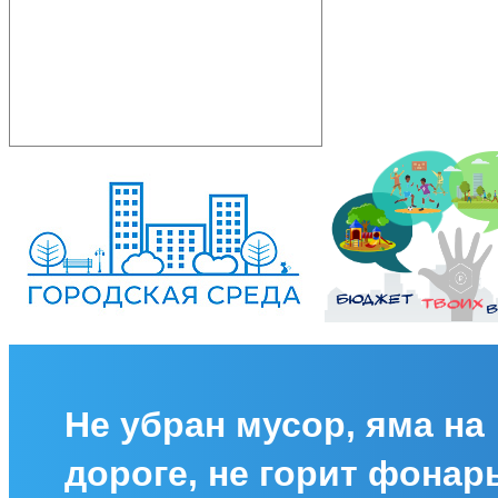
Не убран мусор, яма на
дороге, не горит фонар