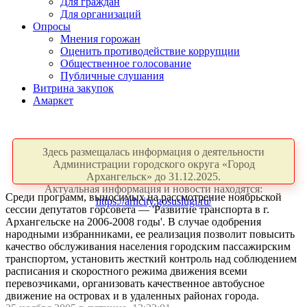
Для граждан
Для организаций
Опросы
Мнения горожан
Оценить противодействие коррупции
Общественное голосование
Публичные слушания
Витрина закупок
Амаркет
Здесь размещалась информация о деятельности
Администрации городского округа «Город
Архангельск» до 31.12.2025.
Актуальная информация и новости находятся:
Среди программ, выносимых на рассмотрение ноябрьской
https://arhcity.gosuslugi.ru/
сессии депутатов горсовета — 'Развитие транспорта в г.
Архангельске на 2006-2008 годы'. В случае одобрения
народными избранниками, ее реализация позволит повысить
качество обслуживания населения городским пассажирским
транспортом, установить жесткий контроль над соблюдением
расписания и скоростного режима движения всеми
перевозчиками, организовать качественное автобусное
движение на островах и в удаленных районах города.